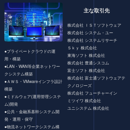
主な取引先
株式会社 ＩＳＴソフトウェア
株式会社 システム・ユー
株式会社 システムリサーチ
Ｓｋｙ 株式会社
●プライベートクラウドの運
東海ソフト 株式会社
用・構築
株式会社 豊通シスコム
●LAN・WAN等企業ネットワー
富士ソフト 株式会社
クシステム構築
株式会社 富士通ソフトウェアテ
●ＡＷＳ・VMwareインフラ設計
クノロジーズ
構築
株式会社 フューチャーイン
●ミドルウェア(運用管理システ
ミツイワ 株式会社
ム)開発
ユニシステム 株式会社
●公共・金融系基幹システム開
発・運用・保守
●物流ネットワークシステム構