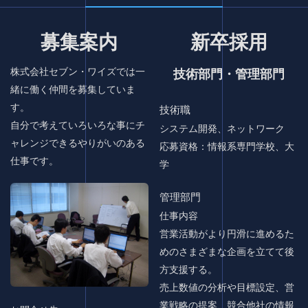
募集案内
新卒採用
株式会社セブン・ワイズでは一
技術部門・管理部門
緒に働く仲間を募集していま
す。
技術職
自分で考えていろいろな事にチ
システム開発、ネットワーク
ャレンジできるやりがいのある
応募資格：情報系専門学校、大
仕事です。
学
管理部門
仕事内容
営業活動がより円滑に進めるた
めのさまざまな企画を立てて後
方支援する。
売上数値の分析や目標設定、営
業戦略の提案、競合他社の情報