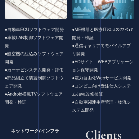
●自動車ECUソフトウェア開発
●ME機器と医療ITｼｽﾃﾑのｿﾌﾄｳｪｱ
●車載LAN制御ソフトウェア開
開発・検証
発
●通信キャリア向モバイルアプ
●航空機の組込みソフトウェア
リ開発
開発
●ECサイト WEBアプリケーシ
●カーナビシステム開発・評価
ョン保守開発
●部品組立て装置制御ソフトウ
●電力自由化Webサービス開発
ェア開発
●コンビニ向け受注仕入システ
●Android搭載
TV
ソフトウェア
ムJava改修検証
開発・検証
●自動車関連生産管理・物流シ
ステム開発
ネットワーク/インフラ
Clients